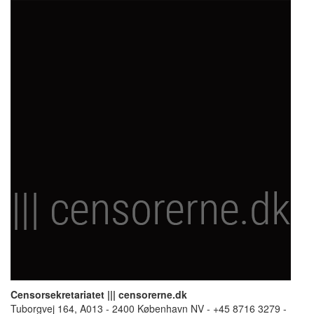
Censorsekretariatet ||| censorerne.dk
Tuborgvej 164, A013 - 2400 København NV - +45 8716 3279 -